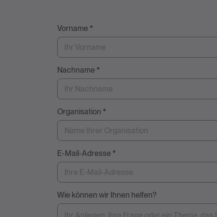
*
Vorname
*
I
h
n
e
Nachname
*
n
Organisation
*
E-Mail-Adresse
*
Wie können wir Ihnen helfen?