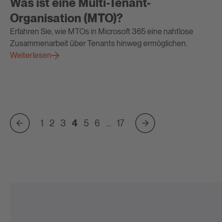
Was ist eine Multi-Tenant-
Organisation (MTO)?
Erfahren Sie, wie MTOs in Microsoft 365 eine nahtlose
Zusammenarbeit über Tenants hinweg ermöglichen.
Weiterlesen
1
2
3
4
5
6
…
17