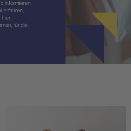
d informieren
i erfahren,
 hier
men, für die