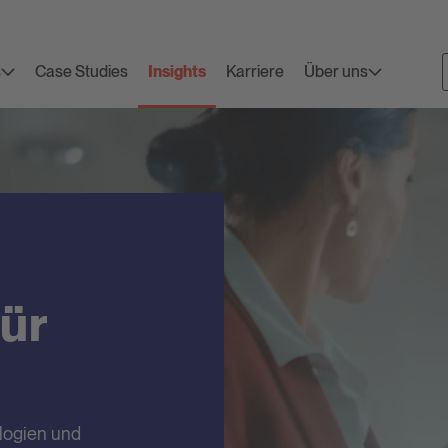
s
Case Studies
Insights
Karriere
Über uns
ür
logien und