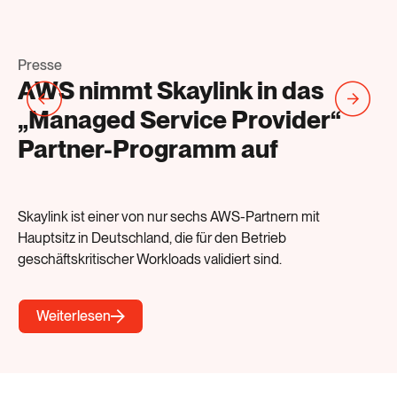
Presse
Bl
AWS nimmt Skaylink in das
M
„Managed Service Provider“
p
Partner-Programm auf
u
Skaylink ist einer von nur sechs AWS-Partnern mit
Er
Hauptsitz in Deutschland, die für den Betrieb
Ag
geschäftskritischer Workloads validiert sind.
Ag
ve
Weiterlesen