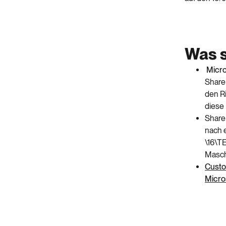
Was s
Micros
Share
den R
diese 
Share
nach 
\16\T
Masch
Custo
Micro