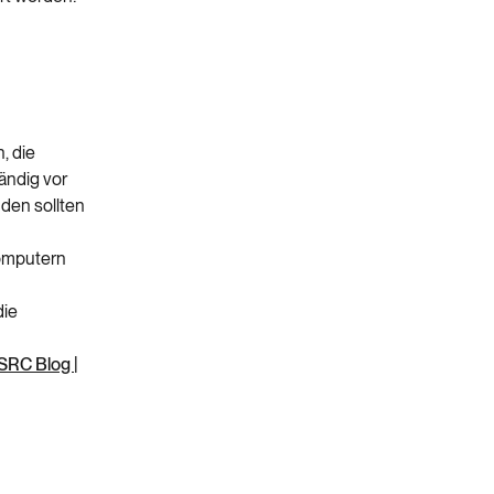
, die
ändig vor
den sollten
Computern
die
SRC Blog |