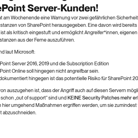
Point Server-Kunden!
at am Wochenende eine Warnung vor zwei gefährlichen Sicherheit
tanzen von SharePoint herausgegeben. Eine davon wird bereits 
ist als kritisch eingestuft und ermöglicht Angreifer*innen, eigene
Instanzen aus der Ferne auszuführen.
nd laut Microsoft:
oint Server 2016, 2019 und die Subscription Edition
oint Online soll hingegen nicht angreifbar sein.
dokumentiert hingegen ist das potentielle Risiko für SharePoint 20
on auszugehen ist, dass der Angriff auch auf diesen Servern mögli
 schon „out of support“ sind und
KEINE Security Patches mehr er
h hier umgehend Maßnahmen ergriffen werden, um sie zumindest
t abzuschneiden.