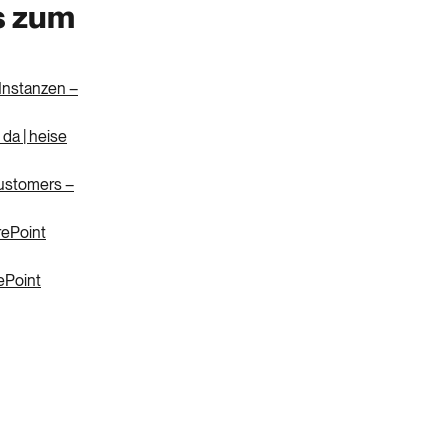
ts zum
Instanzen –
 da | heise
customers –
rePoint
ePoint