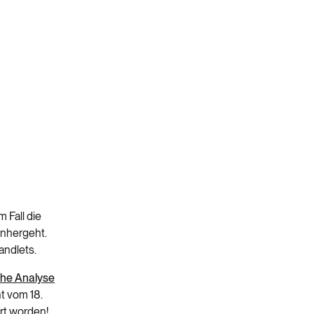
 Fall die
inhergeht.
ndlets.
che Analyse
t vom 18.
rt worden!