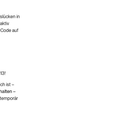
slücken in
aktiv
n Code auf
13!
ch ist –
halten –
 temporär