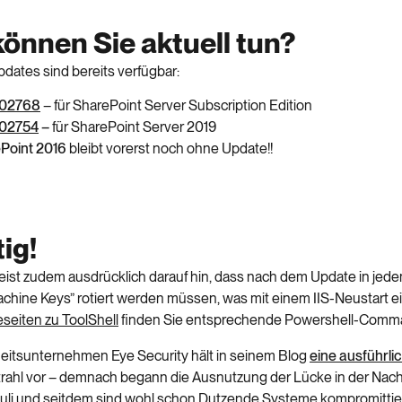
önnen Sie aktuell tun?
dates sind bereits verfügbar:
02768
– für SharePoint Server Subscription Edition
02754
–
für SharePoint Server 2019
Point 2016
bleibt vorerst noch ohne Update!!
ig!
eist zudem ausdrücklich darauf hin, dass nach dem Update in jedem
chine Keys” rotiert werden müssen, was mit einem IIS-Neustart e
feseiten zu ToolShell
finden Sie entsprechende Powershell-Comma
eitsunternehmen Eye Security hält in seinem Blog
eine ausführli
trahl vor – demnach begann die Ausnutzung der Lücke in der Nach
 Juli und seitdem sind wohl schon Dutzende Systeme kompromittie