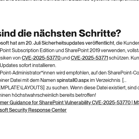
ind die nächsten Schritte?
oft hat am 20. Juli Sicherheitsupdates veröffentlicht
, die Kunden
Point Subscription Edition und SharePoint 2019 verwenden, vollst
isiken von
CVE-2025-53770
und
CVE-2025-53771
schützen. Kun
Updates sofort installieren.
Point-Administrator*innen wird empfohlen, auf den SharePoint-
einer Datei mit dem Namen
spinstall0.aspx
im Verzeichnis […
EMPLATE\LAYOUTS] zu suchen. Wenn diese Datei existiert, sind 
inen höchstwahrscheinlich bereits betroffen!
mer Guidance for SharePoint Vulnerability CVE-2025-53770 | M
soft Security Response Center