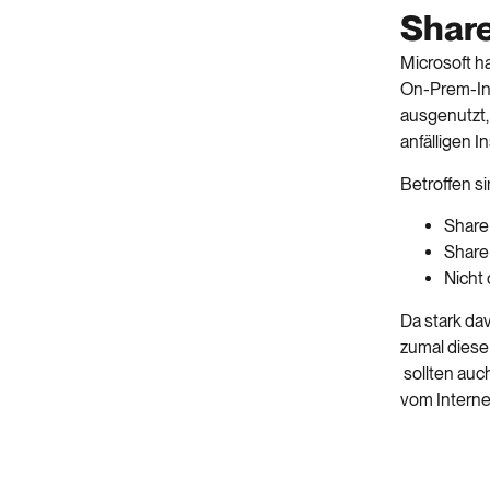
Share
Microsoft h
On-Prem-Ins
ausgenutzt, 
anfälligen 
Betroffen si
ShareP
ShareP
Nicht 
Da stark dav
zumal diese
sollten auc
vom Interne