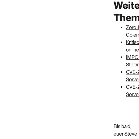
Weite
Them
Zero-
Golem
Kritis
online
IMPOR
Stefa
CVE-2
Serve
CVE-2
Server
Bis bald,
euer Steve