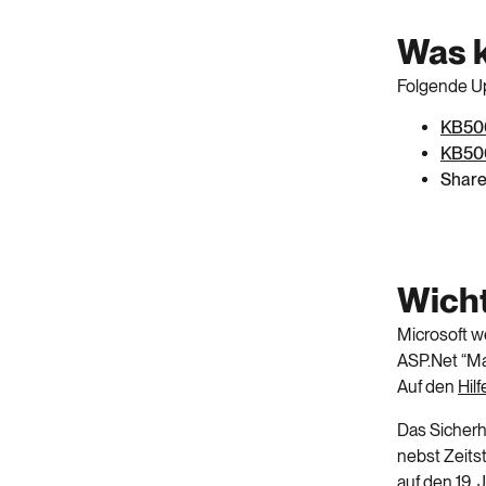
Was k
Folgende Up
KB50
KB50
Share
Wicht
Microsoft w
ASP.Net “Ma
Auf den
Hil
Das Sicherh
nebst Zeits
auf den 19.