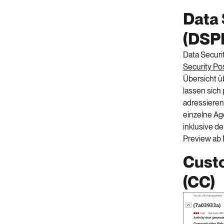
Data
(DSP
Data Securi
Security
Po
Übersicht ü
lassen sich 
adressieren
einzelne Ag
inklusive
de
Preview ab 
Cust
(CC)