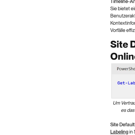
Timeline-An
Sie bietet e
Benutzerakt
Kontextinfo
Vorfälle eff
Site 
Onlin
Um Vertra
es das
Site Default
Labeling
in 