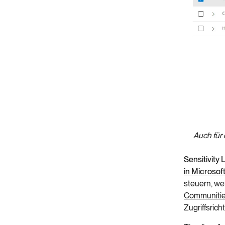
Auch für 
Sensitivity
in Microsof
steuern, we
Communities 
Zugriffsrich