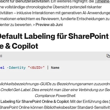
sicht für Benutzeraktivitäten:
Ein weiteres Highlight: die
Timeline
ine vollständige chronologische Übersicht potenziell riskanter
ivitäten – inklusive Interaktionen mit generativen AI-Anwendung
rmationen erleichtern es Reviewern, fundierte Entscheidungen zu 
izienter zu bewerten. >
Preview ab Juni
Default Labeling für SharePoint
e & Copilot
ulichkeitsbezeichnungs-GUIDs zu Bezeichnungsnamen zuzuordne
 Cmdlet Get-Label. Dies erreicht man über eine Verbindung zur Sec
Compliance PowerShell.
 Labeling für SharePoint Online & Copilot:
Mit der Einführung des
SharePoint Online können Bibliotheksbesitzer Standard-Sensitivi