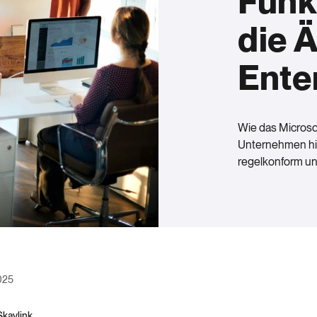
Funk
die Ä
Ente
Wie das Microso
Unternehmen hilf
regelkonform und
025
Skaylink