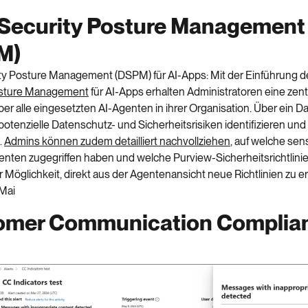
 Security Posture Management
M)
ty
Posture
Management
(DSPM)
für AI-Apps
:
Mit der Einführung 
sture
Management
für AI-Apps erhalten Administratoren eine zent
ber alle eingesetzten AI-Agenten in ihrer Organisation. Über ein 
potenzielle Datenschutz- und Sicherheitsrisiken identifizieren und
.
Admins können zudem detailliert nachvollziehen
, auf welche sen
enten zugegriffen haben und welche
Purview
-Sicherheitsrichtlini
r Möglichkeit, direkt aus der Agentenansicht neue Richtlinien zu er
Mai
omer Communication Complia