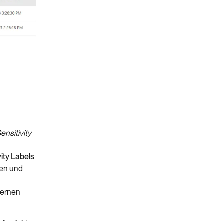
ensitivity
ity Labels
len und
h
ternen