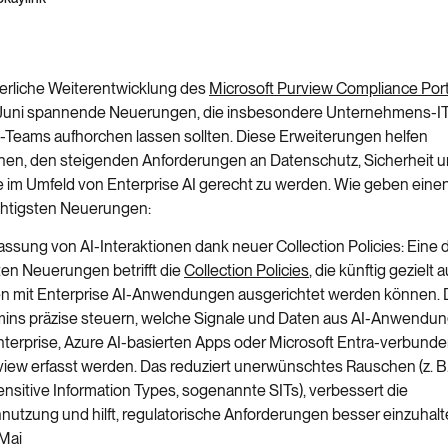
ierliche Weiterentwicklung des
Microsoft Purview Compliance Port
 Juni spannende Neuerungen, die insbesondere Unternehmens-
I
Teams aufhorchen lassen sollten. Diese Erweiterungen helfen
nen, den steigenden Anforderungen an Datenschutz, Sicherheit 
e
im Umfeld von Enterprise AI gerecht zu werden.
Wie geben
ein
e
chtigsten Neuerungen:
fassung von AI-Interaktionen dank neuer Collection
Policies
:
Eine 
n Neuerungen betrifft die
Collection Policies
,
die künftig gezielt a
en mit Enterprise AI-Anwendungen ausgerichtet werden können. 
ins präzise steuern, welche Signale und Daten aus AI-Anwendu
terprise
, Azure AI-basierten Apps oder Microsoft Entra-verbunde
view
erfasst werden. Das reduziert unerwünschtes Rauschen (z. B.
ensitive Information
Types
,
sogenannte
SITs), verbessert die
utzung und hilft, regulatorische Anforderungen besser einzuhalt
Mai