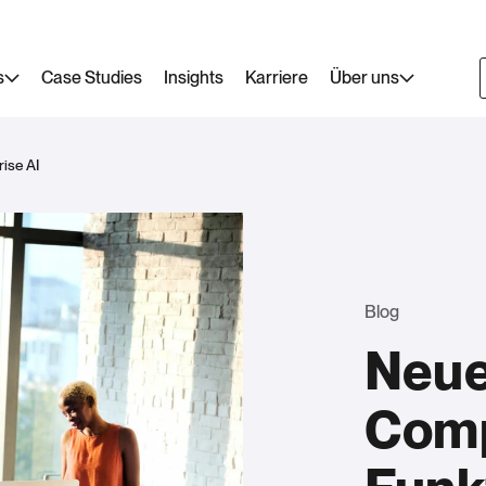
s
Case Studies
Insights
Karriere
Über uns
ise AI
Blog
Neu
Comp