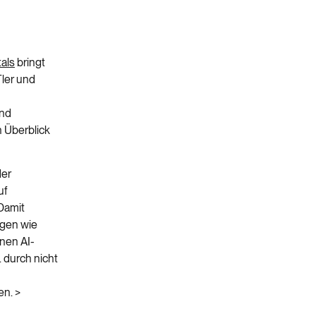
als
bringt
Tler
und
und
n
Überblick
der
uf
Damit
ngen wie
nen AI-
 durch nicht
en.
>