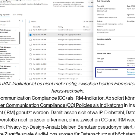
s IRM-Indikator ist es nicht mehr nötig, zwischen beiden Elemente
herzuwechseln.
ommunication Compliance (CC) als IRM-Indikator:
Ab sofort könn
r Communication Compliance (CC) Policies
als Indikatoren
in Ins
(IRM) genutzt werden. Damit lassen sich etwa IP-Diebstahl, Dat
verstöße noch präziser erkennen, ohne zwischen CC und IRM we
k Privacy-by-Design-Ansatz bleiben Benutzer pseudonymisiert,
rte Zugriffe sowie Audit-Logs sorgen für Datenschutz auf höchste