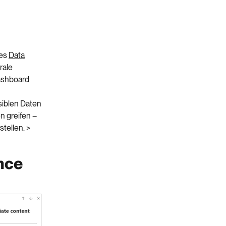
des
Data
rale
Dashboard
siblen Daten
en greifen –
stellen.
>
nce