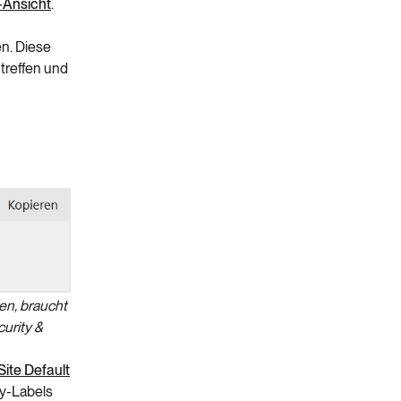
-Ansicht
.
en. Diese
treffen und
n, braucht
urity &
Site Default
ty-Labels