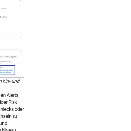
n hin- und
en Alerts
ider Risk
enlecks oder
chseln zu
 und
m Niveau.