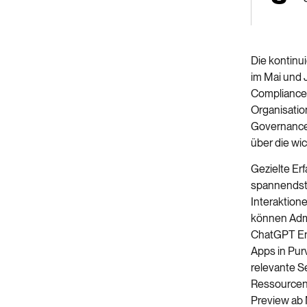
Die kontinu
im Mai und
Compliance-
Organisatio
Governanc
über die wi
Gezielte Er
spannendste
Interaktion
können Adm
ChatGPT En
Apps in
Pur
relevante S
Ressourcenn
Preview ab 