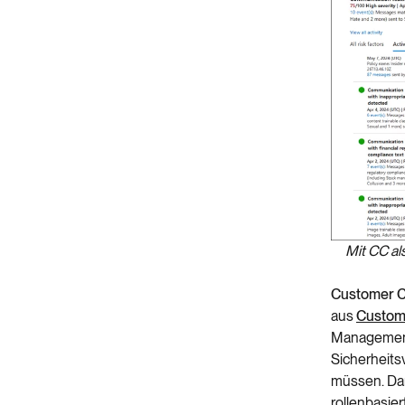
Mit CC al
Customer C
aus
Custome
Management 
Sicherheits
müssen. Dan
rollenbasie