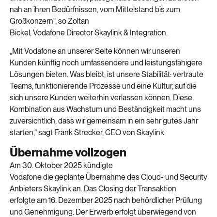
nah an ihren Bedürfnissen, vom Mittelstand bis zum
Großkonzern
“, so Zoltan
Bickel
,
Vodafone
Director
Skaylink
& Integration
.
„
Mit Vodafone an unserer Seite können wir unseren
Kunden künftig noch umfassendere und leistungsfähigere
Lösungen bieten. Was bleibt, ist unsere Stabilität: vertraute
Teams,
funktionierende
Prozesse und eine Kultur, auf die
sich unsere Kunden weiterhin verlassen können. Diese
Kombination aus Wachstum und Beständigkeit macht uns
zuversichtlich, dass wir gemeinsam in ein sehr gutes Jahr
starten,“ sagt Frank Strecker, CEO von
Skaylink
.
Übernahme vollzogen
Am 30.
Oktober
2025
kündigte
Vodafone
die
geplante
Übernahme des Cloud- und Security
Anbieters
Skaylink
an.
Das
Closing
der Transaktion
erfolgte
am
16
.
Dezember
2025
nach
behördlicher Prüfung
und Genehmigung
.
D
er Erwerb erfolgt überwiegend von