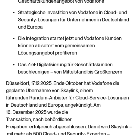
Geschäftskundenangebot von Vodafone
Strategische Investition von Vodafone in Cloud- und
Security-Lösungen für Unternehmen in Deutschland
und Europa
Die Integration startet jetzt und Vodafone Kunden
können ab sofort vom gemeinsamen
Lösungsangebot profitieren
Das Ziel: Digitalisierung für Geschäftskunden
beschleunigen – von Mittelstand bis Großkonzern
Düsseldorf, 17.12.2025.
Ende Oktober hat Vodafone die
geplante Übernahme von
Skaylink
, einem
führenden
Rundum-
Anbieter für Cloud-Service-Lösungen
in Deutschland und Europa,
angekündigt
.
Am
16.
Dezember
2025
wurde
die
Transaktion
,
nach
behördlicher
Freigaben
,
erfolgreich
abgeschlossen
.
Damit
wird
Skaylink
–
mit mehr als
500 Cloud- und Security-Experten
–