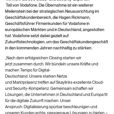
Teil
von
Vodafone
.
Die Übernahme ist ein weiterer
Meilenstein bei der strategischen Neuausrichtung im
Geschäftskundenbereich, die Hagen Rickmann,
Geschäftsführer Firmenkunden für Vodafone in
europäischen Märkten und in Deutschland, angestoßen
hat. Vodafone setzt dabei gezielt auf
Zukunftstechnologien, um das Geschäftskundengeschäft
in den kommenden Jahren nachhaltig zu stärken.
„
Nach
dem erfolgreichen
Closing
starten wir
jetzt
zusammen
durch.
Wir
bündeln unsere Kräfte
und
machen Tempo
für Digital-
Deutschland.
Unsere
starke
n
Netze
und
Marktpräsenz
treffen auf
Skaylinks
exzellente Cloud-
und Security-Kompetenz. Gemeinsam schaffen wir
Lösungen, die
Unternehmen in Deutschland und Europa
fit
für die digitale Zukunft machen. Unser
Anspruch
:
Digitalisierung spürbar beschleunigen und
unseren Kunden
echte, passgenaue Lösungen
zu bieten
–