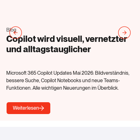
Blog
Bl
Copilot wird visuell, vernetzter
M
und alltagstauglicher
P
Microsoft 365 Copilot Updates Mai 2026: Bildverständnis,
Mic
bessere Suche, Copilot Notebooks und neue Teams-
Adm
Funktionen. Alle wichtigen Neuerungen im Überblick.
un
Weiterlesen