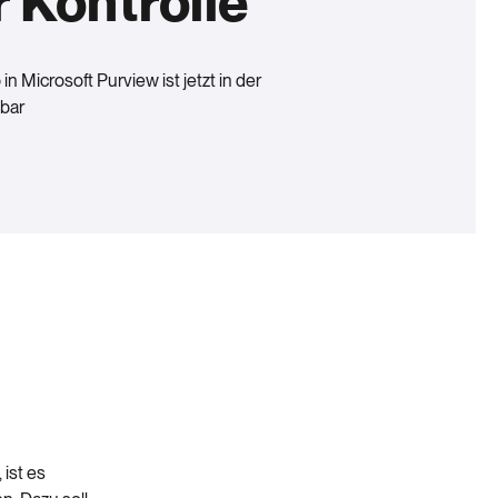
r Kontrolle
n Microsoft Purview ist jetzt in der
bar
 ist es