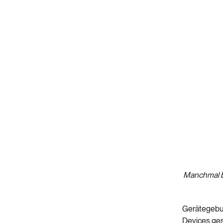
Manchmal b
Gerätegebun
Devices ges