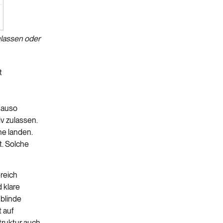
lassen oder
t
nauso
v zulassen.
ne landen.
t. Solche
ereich
 klare
 blinde
 auf
truktur auch