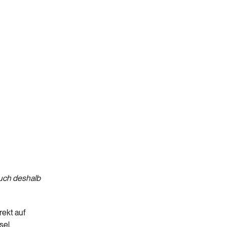
uch deshalb
rekt auf
sel.