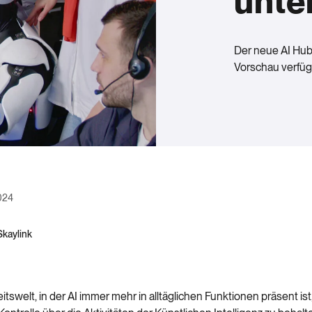
unte
Der neue AI Hub i
Vorschau verfüg
2024
Skaylink
eitswelt, in der AI immer mehr in alltäglichen Funktionen präsent ist,