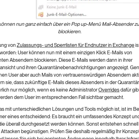
können nun ganz einfach über ein Pop up-Menü Mail-Absender zu
blockieren.
tung von
Zulassungs- und Sperrlisten für Endnutzer in Exchange
is
 worden: User können nun mit einem einzigen Klick E-Mails von
en Absendern blockieren. Diese E-Mails werden dann in ihrer
ansicht und ihren Quarantänebenachrichtigungen angezeigt. Ge
nen User aber auch Mails von vertrauenswürdigen Absendern akti
rn sie, dass zukünftige E-Mails dieses Absenders in der Quarantä
ürlich nur möglich, wenn es keine Administrator
Overrides
dafür gib
erden dem User im entsprechenden Fall sichtbar gemacht.
as mit unterschiedlichen Lösungen und Tools möglich ist, ist im B
mer eines entscheidend: Es braucht ein umfassendes Konzept und
, die überall durchgesetzt werden können. Sonst entstehen schnell
e Attacken begünstigen. Prüfen Sie deshalb regelmäßig Ihr Konzept
nd lassen Sie sich bei geplanten Änderungen innerhalb Ihrer Infras