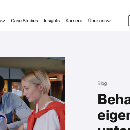
s
Case Studies
Insights
Karriere
Über uns
Blog
Beha
eigen