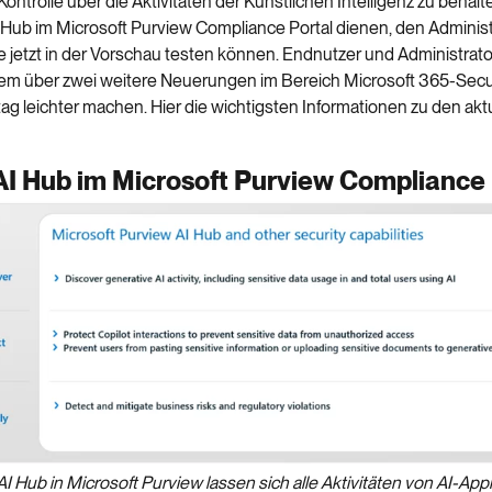
 Kontrolle über die Aktivitäten der Künstlichen Intelligenz zu behalt
 Hub im Microsoft Purview Compliance Portal dienen, den Adminis
te jetzt in der Vorschau testen können. Endnutzer und Administra
em über zwei weitere Neuerungen im Bereich Microsoft 365-Secur
ltag leichter machen. Hier die wichtigsten Informationen zu den akt
I Hub im Microsoft Purview Compliance 
I Hub in Microsoft Purview lassen sich alle Aktivitäten von AI-App