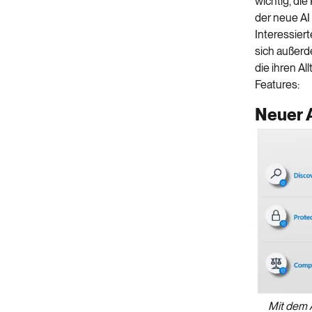
wichtig, die
der neue AI
Interessier
sich außerd
die ihren Al
Features:
Neuer A
Mit dem A