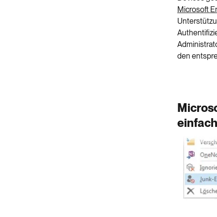
Microsoft En
Unterstützu
Authentifi
Administrat
den entspre
Microso
einfach