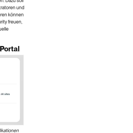
en. Dazu soll
tratoren und
toren können
ity freuen,
uelle
Portal
likationen