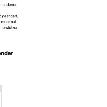
vorhandenen
d geändert.
s muss auf
nterstützen
.
ender