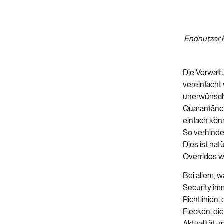
Endnutzer 
Die Verwal
vereinfacht
unerwünscht
Quarantäne
einfach kön
So verhinde
Dies ist nat
Overrides w
Bei allem, w
Security im
Richtlinien
Flecken, di
Aktualität u