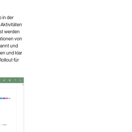
 in der
Aktivitäten
sst werden
kationen von
rkannt und
en und klar
ollout für