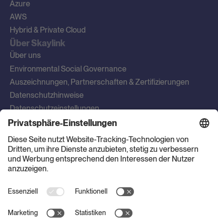
Azure
AWS
Hybrid & Private Cloud
Über Skaylink
Über uns
Environmental Social Governance
Auszeichnungen, Partnerschaften & Zertifizierungen
Datenschutzhinweise
Datenschutzeinstellungen
Impressum
Newsletter
AWS Support
Kontakt
Skaylink GmbH
Parkring 29
85748 Garching b. München
Deutschland