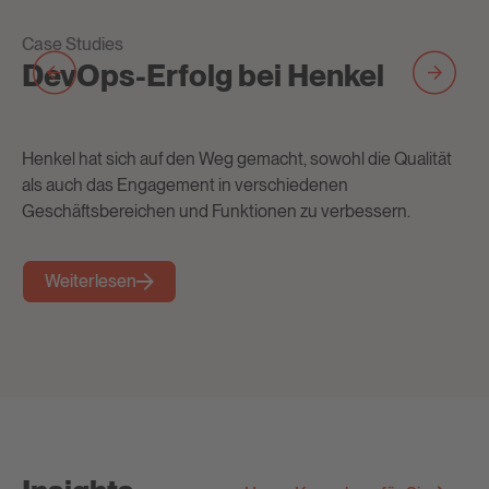
Case Studies
Ca
DevOps-Erfolg bei Henkel
D
B
Henkel hat sich auf den Weg gemacht, sowohl die Qualität
als auch das Engagement in verschiedenen
Er
Geschäftsbereichen und Funktionen zu verbessern.
Ex
un
Weiterlesen